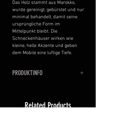
Das Holz stammt aus Marokko,
wurde gereinigt, gebürstet und nur
minimal behandelt, damit seine
ursprüngliche Form im
Mittelpunkt bleibt. Die
Schneckenhäuser wirken wie
kleine, helle Akzente und geben
dem Mobile eine luftige Tiefe.
PRODUKTINFO
Treibholz Mobile mit Muscheln
Breite: ca. 47 cm
Höhe (Mobile selbst): ca. 26 cm
Related Products
Kettenlänge: 50 cm, kürzbar
Aufhängung bereits montiert