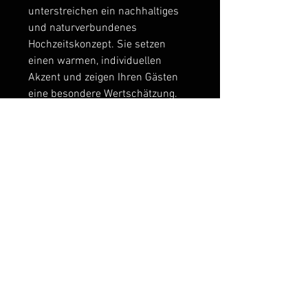
unterstreichen ein nachhaltiges
und naturverbundenes
Hochzeitskonzept. Sie setzen
einen warmen, individuellen
Akzent und zeigen Ihren Gästen
eine besondere Wertschätzung.
💖Kein Plastik und keine Chemie!
💖
Größere Mengen gerne auf
Anfrage!
Tillandsie und Holz können
variieren, jedes Teil ein Unikat!
Ähnliche Produkte