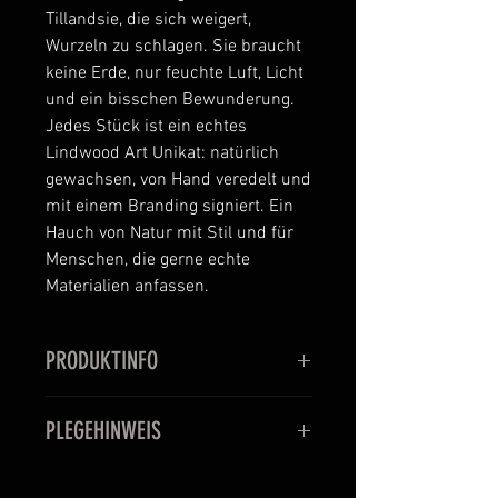
Tillandsie, die sich weigert,
Wurzeln zu schlagen. Sie braucht
keine Erde, nur feuchte Luft, Licht
und ein bisschen Bewunderung.
Jedes Stück ist ein echtes
Lindwood Art Unikat: natürlich
gewachsen, von Hand veredelt und
mit einem Branding signiert. Ein
Hauch von Natur mit Stil und für
Menschen, die gerne echte
Materialien anfassen.
PRODUKTINFO
Olivenholz mit Tillandsie von
PLEGEHINWEIS
silbernen Aludraht gehalten.
Maße: 24 x 6 x 6 cm. Pflanze und
Sie mögen hohe Luftfeuchtigkeit.
Maserung können abweichen.