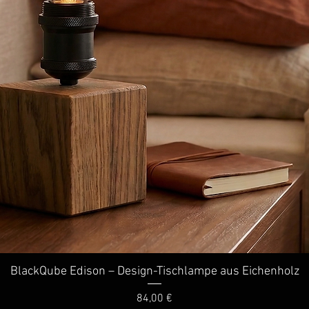
BlackQube Edison – Design-Tischlampe aus Eichenholz
Schnellansicht
Preis
84,00 €