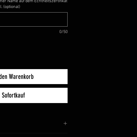
lcher Name auf dem Echtheitszertifikat
. (optional)
0/50
 den Warenkorb
Sofortkauf
andsie von silbernen Aludraht