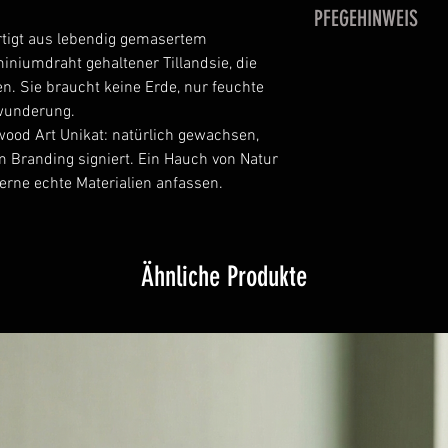
PFEGEHINWEIS
gehalten. Maße klei
ertigt aus lebendig gemasertem
Maserung können a
Sie mögen hohe Luft
iniumdraht gehaltener Tillandsie, die
Unikat.
Woche besprühen o
en. Sie braucht keine Erde, nur feuchte
nicht winterhart
ewunderung.
wood Art Unikat: natürlich gewachsen,
 Branding signiert. Ein Hauch von Natur
gerne echte Materialien anfassen.
Ähnliche Produkte