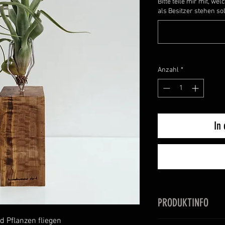
Bitte teile mir mit, we
als Besitzer stehen soll
Anzahl
*
In
PRODUKTINFO
d Pflanzen fliegen
Olivenholz mit Till