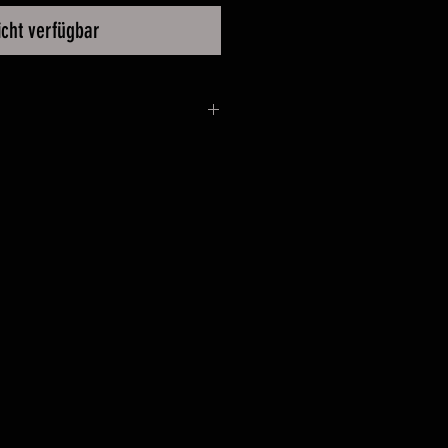
icht verfügbar
pe mit Schirmlampe und
llsockel. Maße: H 170 x B40 cm
 Marokko