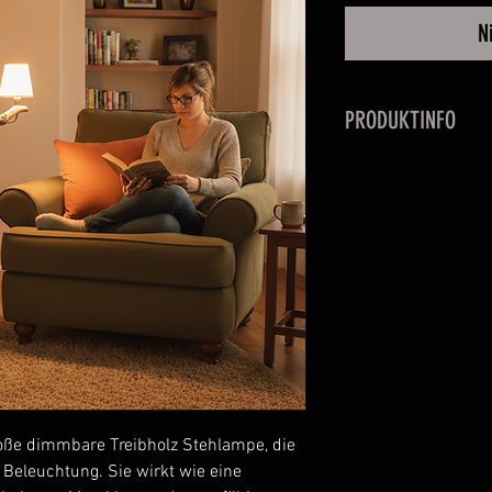
N
PRODUKTINFO
Treibholz Stehlam
Tillandsie auf Meta
Fundort Treibholz:
große dimmbare Treibholz Stehlampe, die
 Beleuchtung. Sie wirkt wie eine