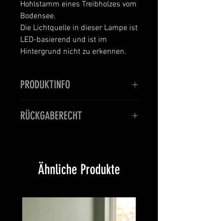
Hohlstamm eines Treibholzes vom
Bodensee.
Die Lichtquelle in dieser Lampe ist
LED-basierend und ist im
Hintergrund nicht zu erkennen.
PRODUKTINFO
Treibholz Stehlampe mit Bruch-
RÜCKGABERECHT
glas und LED Streifen. Montiert auf
einen Metallständer.
Ich akzeptiere Rückgaben und
Höhe: 140cm
Umtausch
Breite: 15cm
Kontaktiere mich innerhalb von:
Tiefe: 15cm
Ähnliche Produkte
14 Tagen nach der Lieferung
Sende Artikel zurück innerhalb
von: 30 Tagen nach der Lieferung
Ich akzeptiere keine Stornierungen
Aber bitte kontaktiere mich, falls