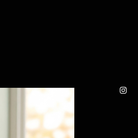
r Lieferung defekt oder
ngen oder personalisierte