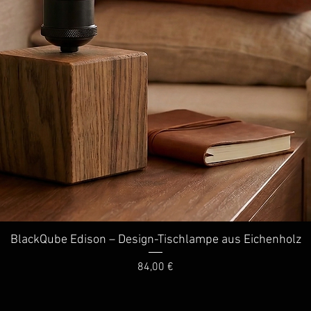
BlackQube Edison – Design-Tischlampe aus Eichenholz
Schnellansicht
Preis
84,00 €