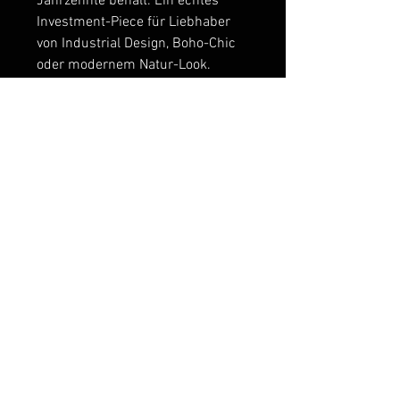
Jahrzehnte behält. Ein echtes
Investment-Piece für Liebhaber
von Industrial Design, Boho-Chic
oder modernem Natur-Look.
Lieferumfang:
Hängelampe „Sylvan“
(montagefertig inklusive
Leuchtmittel)
Original Echtheitszertifikat von
Lindwood Art
Related Products